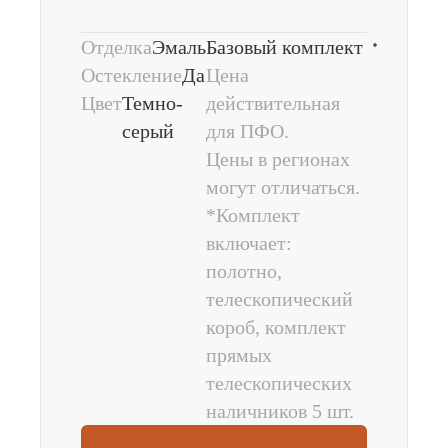
Вар
Отделка
Эмаль
Базовый комплект
Остекление
Да
Цена
Цвет
Темно-
действительная
серый
для ПФО.
Цены в регионах
могут отличаться.
*Комплект
включает:
полотно,
телескопический
короб, комплект
прямых
телескопических
наличников 5 шт.