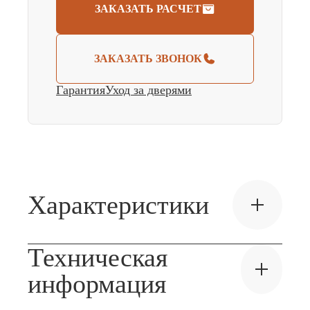
ЗАКАЗАТЬ РАСЧЕТ
ЗАКАЗАТЬ ЗВОНОК
Гарантия
Уход за дверями
Характеристики
Техническая
Отделка
Эмаль
Толщина
40 мм
информация
Конструкция
сборная
Вес
26 кг