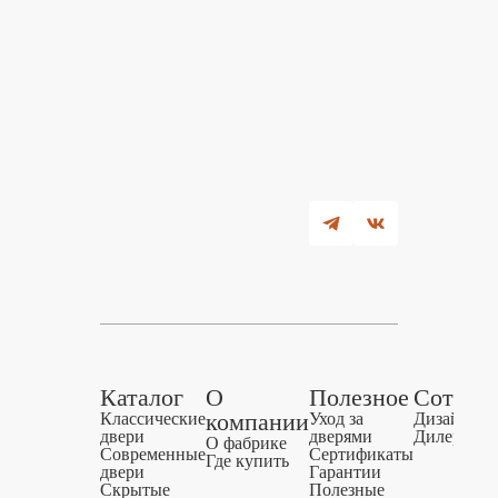
Оформите
в течение
заказ
перезвони
чтобы согл
Заполните ф
в течение 30
Да
Товар добавл
мы перезвон
И
корзину
и ответим на
Каталог
О
Полезное
Сотруд
компании
Классические
Уход за
Дизайнера
двери
дверями
Дилерам
О фабрике
Современные
Сертификаты
Где купить
двери
Гарантии
Скрытые
Полезные
В КОРЗИНУ