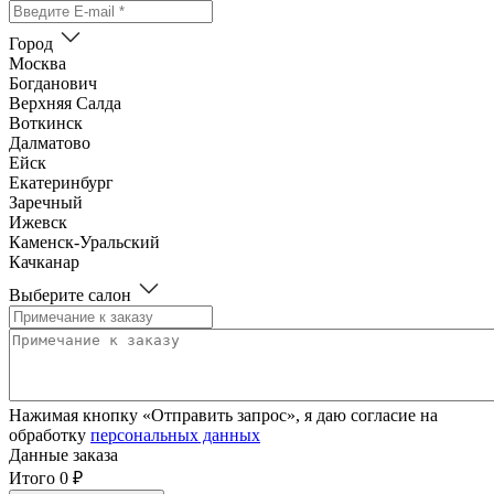
Город
Москва
Богданович
Верхняя Салда
Воткинск
Далматово
Ейск
Екатеринбург
Заречный
Ижевск
Каменск-Уральский
Качканар
Красноуральск
Выберите салон
Красноуфимск
Красноярск
Михайловка
Невинномысск
Невьянск
Нефтеюганск
Нажимая кнопку «Отправить запрос», я даю согласие на
Нижневартовск
обработку
персональных данных
Нижний Тагил
Данные заказа
Нижняя Тура
Итого
0 ₽
Новороссийск