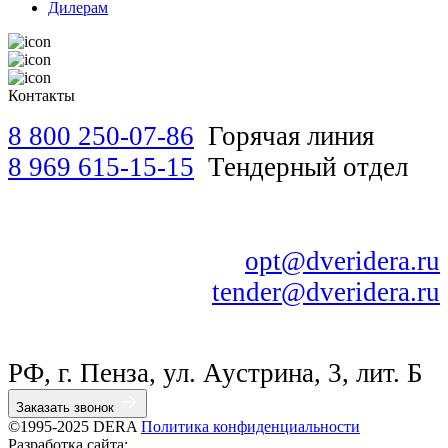
Владивосток
Дилерам
Кемерово
Нижний Новгород
Реутов
Челябинск
Контакты
Барнаул
Курган
8 800 250-07-86
Горячая линия
Чебоксары
Волгоград
8 969 615-15-15
Тендерный отдел
Санкт-Петербург
opt@dveridera.ru
tender@dveridera.ru
РФ, г. Пенза, ул. Аустрина, 3, лит. Б
Заказать звонок
©1995-2025 DERA
Политика конфиденциальности
Разработка сайта: