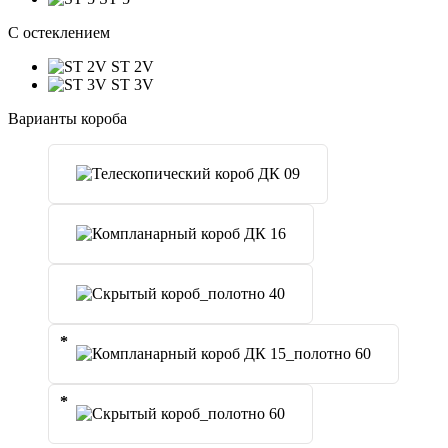
C остеклением
ST 2V
ST 3V
Варианты короба
*
*