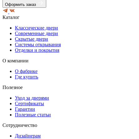
Новоуральск
Оформить заказ
Нягань
Омск
Каталог
Пенза
Первоуральск
Классические двери
Полевской
Современные двери
Пятигорск
Скрытые двери
Ревда
Системы открывания
Реж
Отделки и покрытия
Ростов-на-Дону
Серов
О компании
Сухой лог
Таганрог
О фабрике
Тобольск
Где купить
Томск
Улан-Удэ
Полезное
Урай
Хабаровск
Уход за дверями
Ханты-Мансийск
Сертификаты
Челябинск
Гарантии
Шадринск
Полезные статьи
Шахты
Югорск
Сотрудничество
Новокузнецк
Новосибирск
Дизайнерам