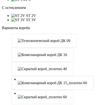
C остеклением
ST 2V
ST 3V
Варианты короба
*
*