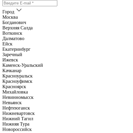
Город
Москва
Богданович
Верхняя Салда
Воткинск
Далматово
Ейск
Екатеринбург
Заречный
Ижевск
Каменск-Уральский
Качканар
Красноуральск
Красноуфимск
Красноярск
Михайловка
Невинномысск
Невьянск
Нефтеюганск
Нижневартовск
Нижний Тагил
Нижняя Тура
Новороссийск