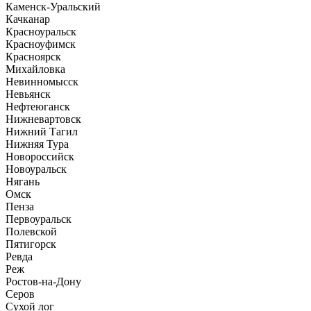
Каменск-Уральский
Качканар
Красноуральск
Красноуфимск
Красноярск
Михайловка
Невинномысск
Невьянск
Нефтеюганск
Нижневартовск
Нижний Тагил
Нижняя Тура
Новороссийск
Новоуральск
Нягань
Омск
Пенза
Первоуральск
Полевской
Пятигорск
Ревда
Реж
Ростов-на-Дону
Серов
Сухой лог