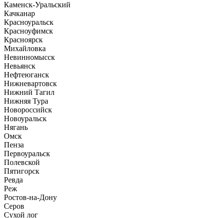
Каменск-Уральский
Качканар
Красноуральск
Красноуфимск
Красноярск
Михайловка
Невинномысск
Невьянск
Нефтеюганск
Нижневартовск
Нижний Тагил
Нижняя Тура
Новороссийск
Новоуральск
Нягань
Омск
Пенза
Первоуральск
Полевской
Пятигорск
Ревда
Реж
Ростов-на-Дону
Серов
Сухой лог