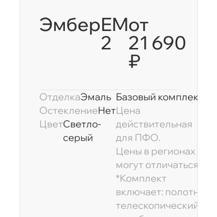
Эмбер
EM
от
2
21 690
₽
Отделка
Эмаль
Базовый комплект
Остекление
Нет
Цена
Цвет
Светло-
действительная
серый
для ПФО.
Цены в регионах
могут отличаться.
*Комплект
включает: полотно,
телескопический
C 