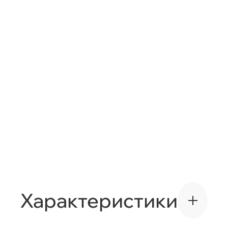
*
* то
Характеристики