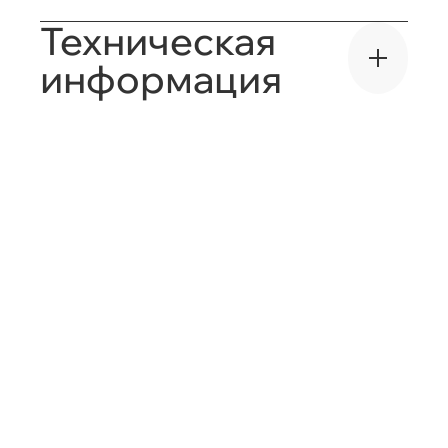
Техническая
информация
Руководство
Руководство
по
по
PDF
подготовке
определению
PDF
проемов
сторонности
открывания
Варианты
оформления
PDF
Информация
PDF
проемов
о коллекциях
Требования
Стеновые
PDF
к проемам
панели