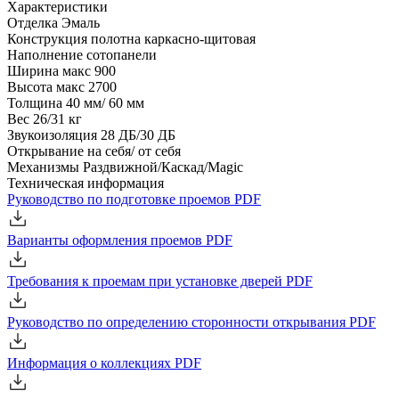
Характеристики
Отделка
Эмаль
Конструкция полотна
каркасно-щитовая
Наполнение
сотопанели
Ширина
макс 900
Высота
макс 2700
Толщина
40 мм/ 60 мм
Вес
26/31 кг
Звукоизоляция
28 ДБ/30 ДБ
Открывание
на себя/ от себя
Механизмы
Раздвижной/Каскад/Magic
Техническая информация
Руководство по подготовке проемов
PDF
Варианты оформления проемов
PDF
Требования к проемам при установке дверей
PDF
Руководство по определению сторонности открывания
PDF
Информация о коллекциях
PDF