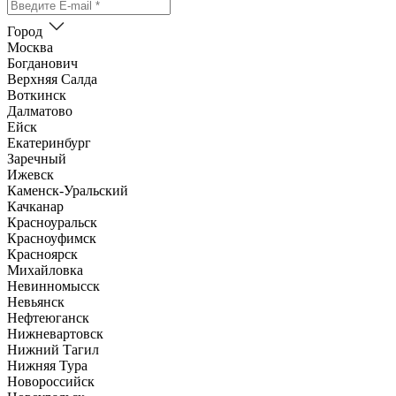
Город
Москва
Богданович
Верхняя Салда
Воткинск
Далматово
Ейск
Екатеринбург
Заречный
Ижевск
Каменск-Уральский
Качканар
Красноуральск
Красноуфимск
Красноярск
Михайловка
Невинномысск
Невьянск
Нефтеюганск
Нижневартовск
Нижний Тагил
Нижняя Тура
Новороссийск