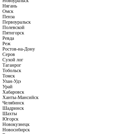
Новоуральск
Нягань
Омск
Пенза
Первоуральск
Полевской
Пятигорск
Ревда
Реж
Ростов-на-Дону
Серов
Сухой лог
Таганрог
Тобольск
Томск
Улан-Удэ
Урай
Хабаровск
Ханты-Мансийск
Челябинск
Шадринск
Шахты
Югорск
Новокузнецк
Новосибирск