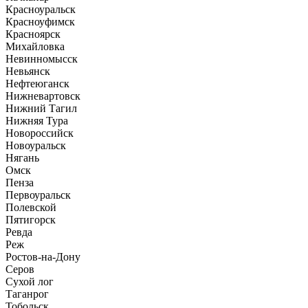
Красноуральск
Красноуфимск
Красноярск
Михайловка
Невинномысск
Невьянск
Нефтеюганск
Нижневартовск
Нижний Тагил
Нижняя Тура
Новороссийск
Новоуральск
Нягань
Омск
Пенза
Первоуральск
Полевской
Пятигорск
Ревда
Реж
Ростов-на-Дону
Серов
Сухой лог
Таганрог
Тобольск