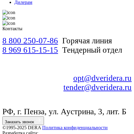
Владивосток
Дилерам
Кемерово
Нижний Новгород
Реутов
Челябинск
Контакты
Барнаул
Курган
8 800 250-07-86
Горячая линия
Чебоксары
Волгоград
8 969 615-15-15
Тендерный отдел
Санкт-Петербург
opt@dveridera.ru
tender@dveridera.ru
РФ, г. Пенза, ул. Аустрина, 3, лит. Б
Заказать звонок
©1995-2025 DERA
Политика конфиденциальности
Разработка сайта: