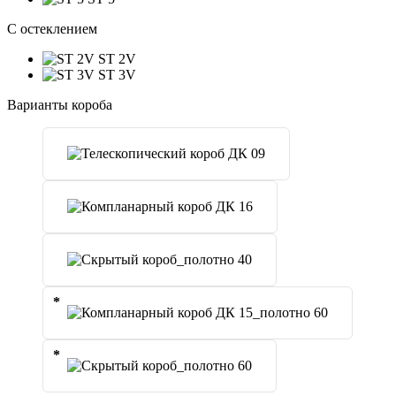
C остеклением
ST 2V
ST 3V
Варианты короба
*
*