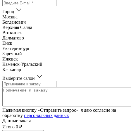
Город
Москва
Богданович
Верхняя Салда
Воткинск
Далматово
Ейск
Екатеринбург
Заречный
Ижевск
Каменск-Уральский
Качканар
Красноуральск
Выберите салон
Красноуфимск
Красноярск
Михайловка
Невинномысск
Невьянск
Нефтеюганск
Нажимая кнопку «Отправить запрос», я даю согласие на
Нижневартовск
обработку
персональных данных
Нижний Тагил
Данные заказа
Нижняя Тура
Итого
0 ₽
Новороссийск