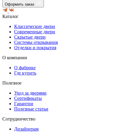
Новоуральск
Оформить заказ
Нягань
Омск
Каталог
Пенза
Первоуральск
Классические двери
Полевской
Современные двери
Пятигорск
Скрытые двери
Ревда
Системы открывания
Реж
Отделки и покрытия
Ростов-на-Дону
Серов
О компании
Сухой лог
Таганрог
О фабрике
Тобольск
Где купить
Томск
Улан-Удэ
Полезное
Урай
Хабаровск
Уход за дверями
Ханты-Мансийск
Сертификаты
Челябинск
Гарантии
Шадринск
Полезные статьи
Шахты
Югорск
Сотрудничество
Новокузнецк
Новосибирск
Дизайнерам