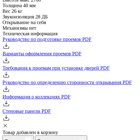
Толщина
40 мм
Вес
26 кг
Звукоизоляция
28 ДБ
Открывание
на себя
Механизмы
нет
Техническая информация
Руководство по подготовке проемов
PDF
Варианты оформления проемов
PDF
Требования к проемам при установке дверей
PDF
Руководство по определению сторонности открывания
PDF
Информация о коллекциях
PDF
Стеновые панели
PDF
Товар добавлен в корзину