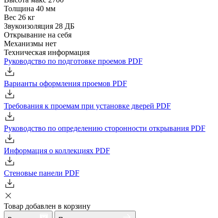
Толщина
40 мм
Вес
26 кг
Звукоизоляция
28 ДБ
Открывание
на себя
Механизмы
нет
Техническая информация
Руководство по подготовке проемов
PDF
Варианты оформления проемов
PDF
Требования к проемам при установке дверей
PDF
Руководство по определению сторонности открывания
PDF
Информация о коллекциях
PDF
Стеновые панели
PDF
Товар добавлен в корзину