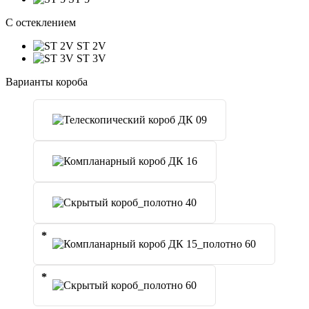
C остеклением
ST 2V
ST 3V
Варианты короба
*
*