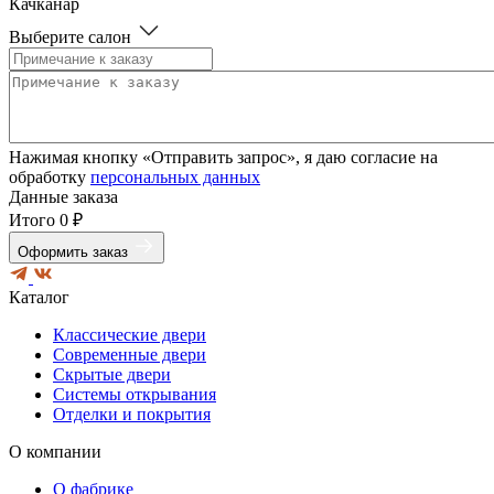
Качканар
Красноуральск
Выберите салон
Красноуфимск
Красноярск
Михайловка
Невинномысск
Невьянск
Нефтеюганск
Нажимая кнопку «Отправить запрос», я даю согласие на
Нижневартовск
обработку
персональных данных
Нижний Тагил
Данные заказа
Нижняя Тура
Итого
0 ₽
Новороссийск
Новоуральск
Оформить заказ
Нягань
Омск
Каталог
Пенза
Первоуральск
Классические двери
Полевской
Современные двери
Пятигорск
Скрытые двери
Ревда
Системы открывания
Реж
Отделки и покрытия
Ростов-на-Дону
Серов
О компании
Сухой лог
Таганрог
О фабрике