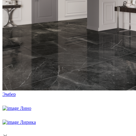
Эмбер
Лино
Лирика