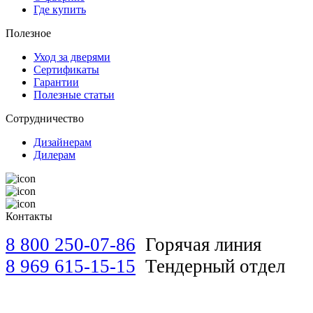
Тобольск
Где купить
Томск
Улан-Удэ
Полезное
Урай
Хабаровск
Уход за дверями
Ханты-Мансийск
Сертификаты
Челябинск
Гарантии
Шадринск
Полезные статьи
Шахты
Югорск
Сотрудничество
Новокузнецк
Новосибирск
Дизайнерам
Владивосток
Дилерам
Кемерово
Нижний Новгород
Реутов
Челябинск
Контакты
Барнаул
Курган
8 800 250-07-86
Горячая линия
Чебоксары
Волгоград
8 969 615-15-15
Тендерный отдел
Санкт-Петербург