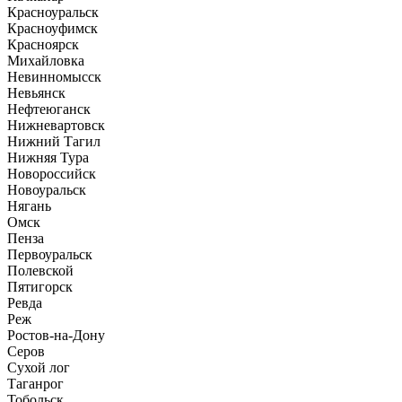
Красноуральск
Красноуфимск
Красноярск
Михайловка
Невинномысск
Невьянск
Нефтеюганск
Нижневартовск
Нижний Тагил
Нижняя Тура
Новороссийск
Новоуральск
Нягань
Омск
Пенза
Первоуральск
Полевской
Пятигорск
Ревда
Реж
Ростов-на-Дону
Серов
Сухой лог
Таганрог
Тобольск