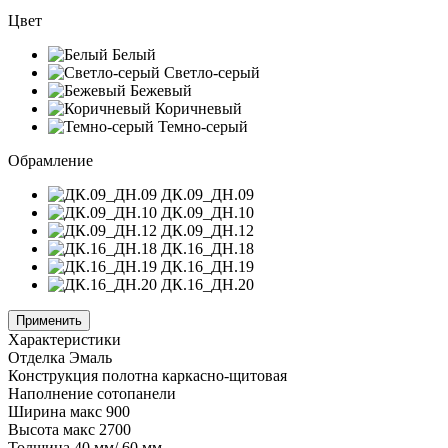
Цвет
Белый
Светло-серый
Бежевый
Коричневый
Темно-серый
Обрамление
ДК.09_ДН.09
ДК.09_ДН.10
ДК.09_ДН.12
ДК.16_ДН.18
ДК.16_ДН.19
ДК.16_ДН.20
Применить
Характеристики
Отделка
Эмаль
Конструкция полотна
каркасно-щитовая
Наполнение
сотопанели
Ширина
макс 900
Высота
макс 2700
Толщина
40 мм/ 60 мм