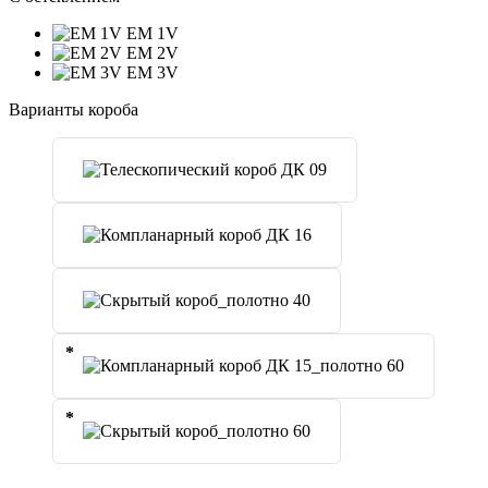
EM 1V
EM 2V
EM 3V
Варианты короба
*
*