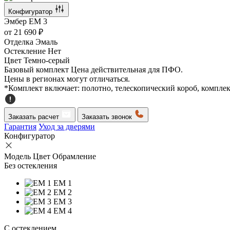
Конфигуратор
Эмбер
EM 3
от
21 690 ₽
Отделка
Эмаль
Остекление
Нет
Цвет
Темно-серый
Базовый комплект
Цена действительная для ПФО.
Цены в регионах могут отличаться.
*Комплект включает: полотно, телескопический короб, компле
Заказать расчет
Заказать звонок
Гарантия
Уход за дверями
Конфигуратор
Модель
Цвет
Обрамление
Без остекления
EM 1
EM 2
EM 3
EM 4
C остеклением