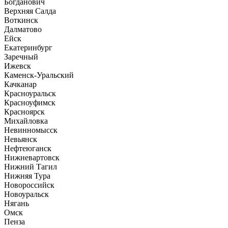
Богданович
Верхняя Салда
Воткинск
Далматово
Ейск
Екатеринбург
Заречный
Ижевск
Каменск-Уральский
Качканар
Красноуральск
Красноуфимск
Красноярск
Михайловка
Невинномысск
Невьянск
Нефтеюганск
Нижневартовск
Нижний Тагил
Нижняя Тура
Новороссийск
Новоуральск
Нягань
Омск
Пенза