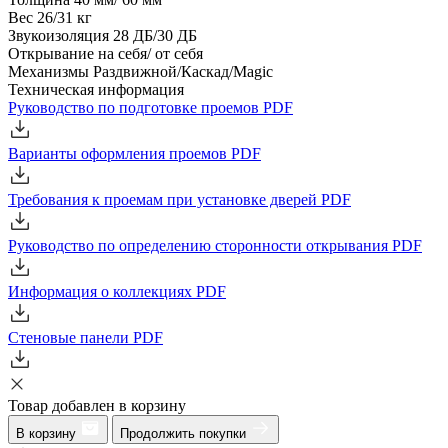
Вес
26/31 кг
Звукоизоляция
28 ДБ/30 ДБ
Открывание
на себя/ от себя
Механизмы
Раздвижной/Каскад/Magic
Техническая информация
Руководство по подготовке проемов
PDF
Варианты оформления проемов
PDF
Требования к проемам при установке дверей
PDF
Руководство по определению сторонности открывания
PDF
Информация о коллекциях
PDF
Стеновые панели
PDF
Товар добавлен в корзину
В корзину
Продолжить покупки