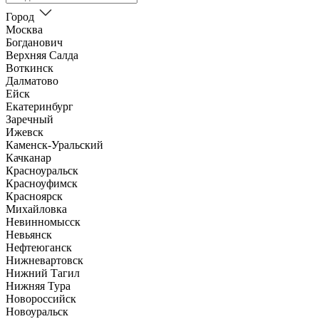
Город
Москва
Богданович
Верхняя Салда
Воткинск
Далматово
Ейск
Екатеринбург
Заречный
Ижевск
Каменск-Уральский
Качканар
Красноуральск
Красноуфимск
Красноярск
Михайловка
Невинномысск
Невьянск
Нефтеюганск
Нижневартовск
Нижний Тагил
Нижняя Тура
Новороссийск
Новоуральск