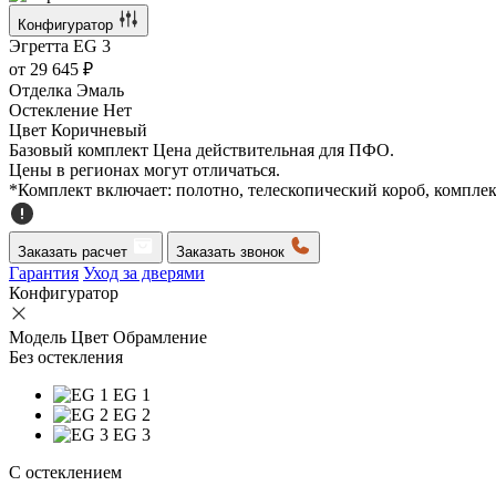
Конфигуратор
Эгретта
EG 3
от
29 645 ₽
Отделка
Эмаль
Остекление
Нет
Цвет
Коричневый
Базовый комплект
Цена действительная для ПФО.
Цены в регионах могут отличаться.
*Комплект включает: полотно, телескопический короб, компле
Заказать расчет
Заказать звонок
Гарантия
Уход за дверями
Конфигуратор
Модель
Цвет
Обрамление
Без остекления
EG 1
EG 2
EG 3
C остеклением