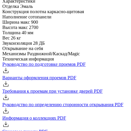
Характеристики
Отделка
Эмаль
Конструкция полотна
каркасно-щитовая
Наполнение
сотопанели
Ширина
макс 900
Высота
макс 2700
Толщина
40 мм
Вес
26 кг
Звукоизоляция
28 ДБ
Открывание
на себя
Механизмы
Раздвижной/Каскад/Magic
Техническая информация
Руководство по подготовке проемов
PDF
Варианты оформления проемов
PDF
Требования к проемам при установке дверей
PDF
Руководство по определению сторонности открывания
PDF
Информация о коллекциях
PDF