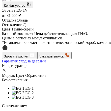
Конфигуратор
Эгретта
EG 1V
от
31 665 ₽
Отделка
Эмаль
Остекление
Да
Цвет
Темно-серый
Базовый комплект
Цена действительная для ПФО.
Цены в регионах могут отличаться.
*Комплект включает: полотно, телескопический короб, компле
Заказать расчет
Заказать звонок
Гарантия
Уход за дверями
Конфигуратор
Модель
Цвет
Обрамление
Без остекления
EG 1
EG 2
EG 3
C остеклением