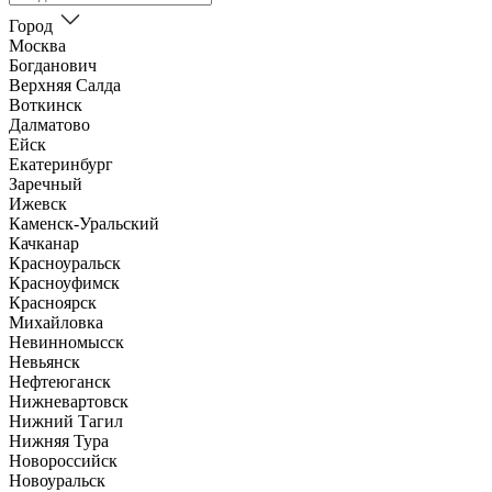
Город
Москва
Богданович
Верхняя Салда
Воткинск
Далматово
Ейск
Екатеринбург
Заречный
Ижевск
Каменск-Уральский
Качканар
Красноуральск
Красноуфимск
Красноярск
Михайловка
Невинномысск
Невьянск
Нефтеюганск
Нижневартовск
Нижний Тагил
Нижняя Тура
Новороссийск
Новоуральск