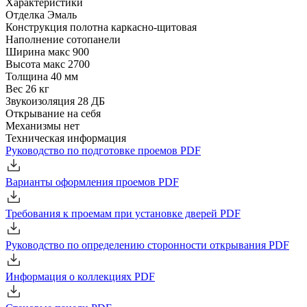
Характеристики
Отделка
Эмаль
Конструкция полотна
каркасно-щитовая
Наполнение
сотопанели
Ширина
макс 900
Высота
макс 2700
Толщина
40 мм
Вес
26 кг
Звукоизоляция
28 ДБ
Открывание
на себя
Механизмы
нет
Техническая информация
Руководство по подготовке проемов
PDF
Варианты оформления проемов
PDF
Требования к проемам при установке дверей
PDF
Руководство по определению сторонности открывания
PDF
Информация о коллекциях
PDF