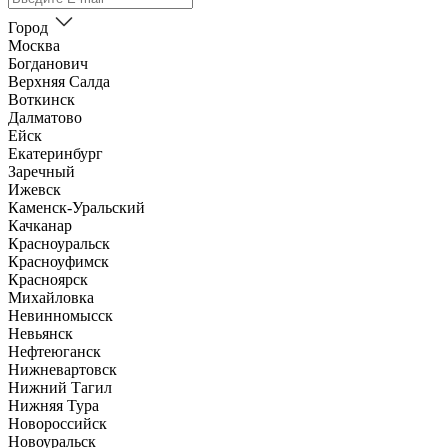
Город
Москва
Богданович
Верхняя Салда
Воткинск
Далматово
Ейск
Екатеринбург
Заречный
Ижевск
Каменск-Уральский
Качканар
Красноуральск
Красноуфимск
Красноярск
Михайловка
Невинномысск
Невьянск
Нефтеюганск
Нижневартовск
Нижний Тагил
Нижняя Тура
Новороссийск
Новоуральск