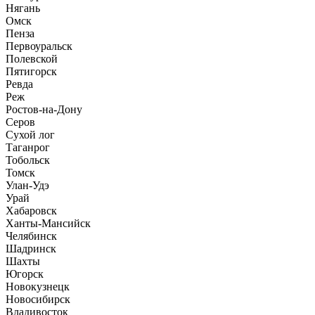
Нягань
Омск
Пенза
Первоуральск
Полевской
Пятигорск
Ревда
Реж
Ростов-на-Дону
Серов
Сухой лог
Таганрог
Тобольск
Томск
Улан-Удэ
Урай
Хабаровск
Ханты-Мансийск
Челябинск
Шадринск
Шахты
Югорск
Новокузнецк
Новосибирск
Владивосток