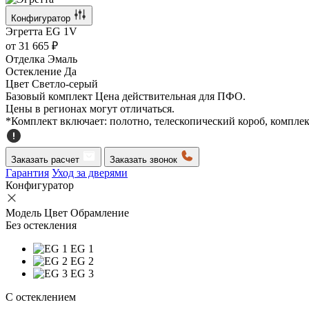
Конфигуратор
Эгретта
EG 1V
от
31 665 ₽
Отделка
Эмаль
Остекление
Да
Цвет
Светло-серый
Базовый комплект
Цена действительная для ПФО.
Цены в регионах могут отличаться.
*Комплект включает: полотно, телескопический короб, компле
Заказать расчет
Заказать звонок
Гарантия
Уход за дверями
Конфигуратор
Модель
Цвет
Обрамление
Без остекления
EG 1
EG 2
EG 3
C остеклением