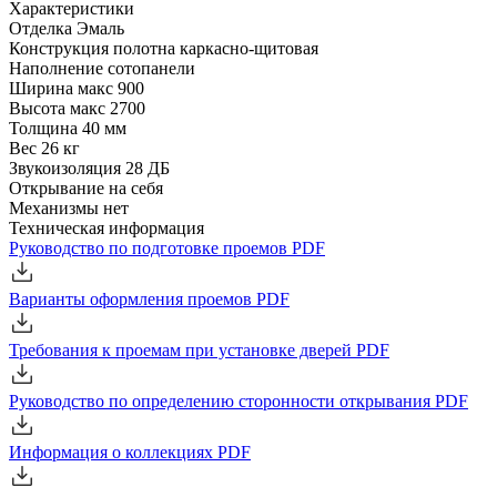
Характеристики
Отделка
Эмаль
Конструкция полотна
каркасно-щитовая
Наполнение
сотопанели
Ширина
макс 900
Высота
макс 2700
Толщина
40 мм
Вес
26 кг
Звукоизоляция
28 ДБ
Открывание
на себя
Механизмы
нет
Техническая информация
Руководство по подготовке проемов
PDF
Варианты оформления проемов
PDF
Требования к проемам при установке дверей
PDF
Руководство по определению сторонности открывания
PDF
Информация о коллекциях
PDF