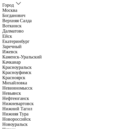
Город
Москва
Богданович
Верхняя Салда
Воткинск
Далматово
Ейск
Екатеринбург
Заречный
Ижевск
Каменск-Уральский
Качканар
Красноуральск
Красноуфимск
Красноярск
Михайловка
Невинномысск
Невьянск
Нефтеюганск
Нижневартовск
Нижний Тагил
Нижняя Тура
Новороссийск
Новоуральск