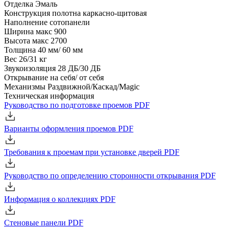
Отделка
Эмаль
Конструкция полотна
каркасно-щитовая
Наполнение
сотопанели
Ширина
макс 900
Высота
макс 2700
Толщина
40 мм/ 60 мм
Вес
26/31 кг
Звукоизоляция
28 ДБ/30 ДБ
Открывание
на себя/ от себя
Механизмы
Раздвижной/Каскад/Magic
Техническая информация
Руководство по подготовке проемов
PDF
Варианты оформления проемов
PDF
Требования к проемам при установке дверей
PDF
Руководство по определению сторонности открывания
PDF
Информация о коллекциях
PDF
Стеновые панели
PDF