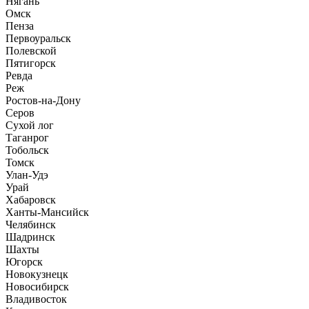
Нягань
Омск
Пенза
Первоуральск
Полевской
Пятигорск
Ревда
Реж
Ростов-на-Дону
Серов
Сухой лог
Таганрог
Тобольск
Томск
Улан-Удэ
Урай
Хабаровск
Ханты-Мансийск
Челябинск
Шадринск
Шахты
Югорск
Новокузнецк
Новосибирск
Владивосток